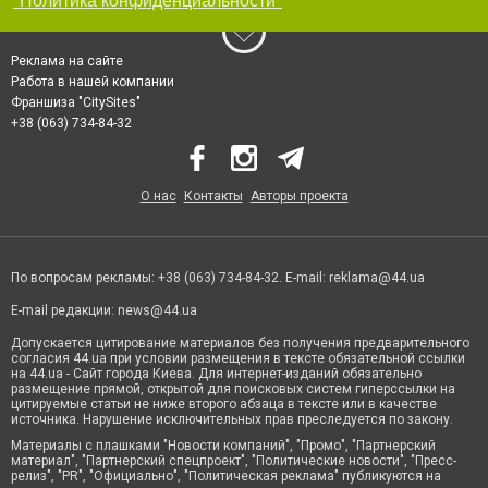
"Политика конфиденциальности"
Реклама на сайте
Работа в нашей компании
Франшиза "CitySites"
+38 (063) 734-84-32
О нас
Контакты
Авторы проекта
По вопросам рекламы: +38 (063) 734-84-32. E-mail:
reklama@44.ua
E-mail редакции:
news@44.ua
Допускается цитирование материалов без получения предварительного
согласия 44.ua при условии размещения в тексте обязательной ссылки
на 44.ua - Сайт города Киева. Для интернет-изданий обязательно
размещение прямой, открытой для поисковых систем гиперссылки на
цитируемые статьи не ниже второго абзаца в тексте или в качестве
источника. Нарушение исключительных прав преследуется по закону.
Материалы с плашками "Новости компаний", "Промо", "Партнерский
материал", "Партнерский спецпроект", "Политические новости", "Пресс-
релиз", "PR", "Официально", "Политическая реклама" публикуются на