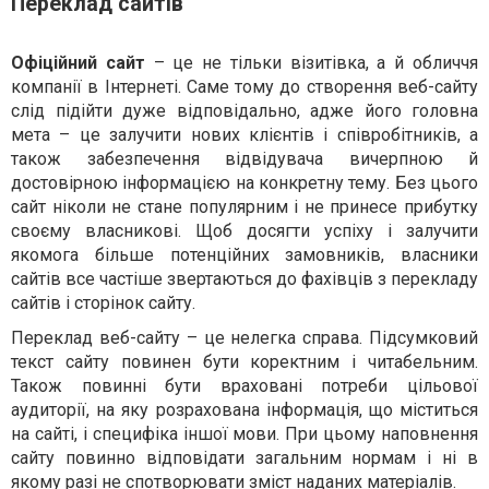
Переклад сайтів
Офіційний сайт
– це не тільки візитівка, а й обличчя
компанії в Інтернеті. Саме тому до створення веб-сайту
слід підійти дуже відповідально, адже його головна
мета – це залучити нових клієнтів і співробітників, а
також забезпечення відвідувача вичерпною й
достовірною інформацією на конкретну тему. Без цього
сайт ніколи не стане популярним і не принесе прибутку
своєму власникові. Щоб досягти успіху і залучити
якомога більше потенційних замовників, власники
сайтів все частіше звертаються до фахівців з перекладу
сайтів і сторінок сайту.
Переклад веб-сайту – це нелегка справа. Підсумковий
текст сайту повинен бути коректним і читабельним.
Також повинні бути враховані потреби цільової
аудиторії, на яку розрахована інформація, що міститься
на сайті, і специфіка іншої мови. При цьому наповнення
сайту повинно відповідати загальним нормам і ні в
якому разі не спотворювати зміст наданих матеріалів.